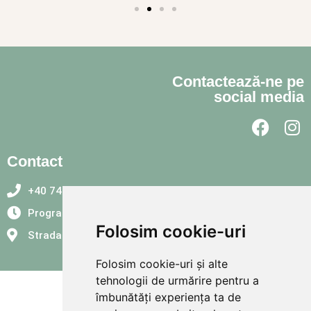
Contactează-ne pe
social media
Contact
+40 746 116 085
Program: L-V: 8:00 – 20:00
Folosim cookie-uri
Strada Energiei 10, Alba Iulia 510001
Folosim cookie-uri și alte
tehnologii de urmărire pentru a
îmbunătăți experiența ta de