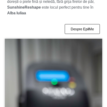
dorești o piele fină și netedă, fără grija firelor de păr,
SunshineReshape
este locul perfect pentru tine în
Alba Iuliaa
Despre EpilMe