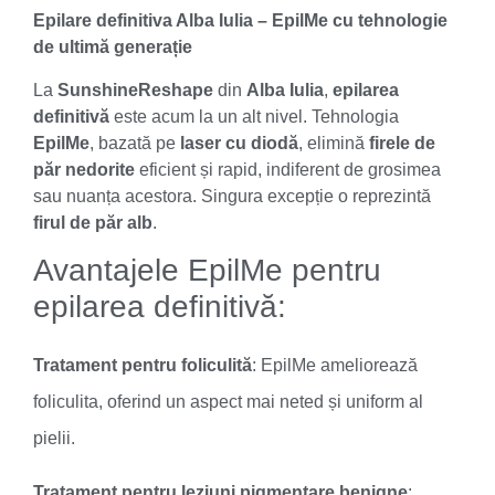
Epilare definitiva Alba Iulia – EpilMe cu tehnologie
de ultimă generație
La
SunshineReshape
din
Alba Iulia
,
epilarea
definitivă
este acum la un alt nivel. Tehnologia
EpilMe
, bazată pe
laser cu diodă
, elimină
firele de
păr nedorite
eficient și rapid, indiferent de grosimea
sau nuanța acestora. Singura excepție o reprezintă
firul de păr alb
.
Avantajele EpilMe pentru
epilarea definitivă:
Tratament pentru foliculită
: EpilMe ameliorează
foliculita, oferind un aspect mai neted și uniform al
pielii.
Tratament pentru leziuni pigmentare benigne
: