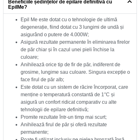
Beneficiile ședințelor de epilare definitivă cu
EpilMe?
Epil Me este dotat cu o tehnologie de ultimă
degenerație, fiind dotat cu 3 lungimi de undă și
asigurând o putere de 4.000W;
Asigură rezultate permanente în eliminarea firelor
de păr chiar și în cazul unei pieli închise la
culoare;
Anihilează orice tip de fir de păr, indiferent de
grosime, lungime sau culoare. Singura excepție o
face firul de păr alb;
Este dotat cu un sistem de răcire încorporat, care
menține o temperatură constantă de 1°C și
asigură un confort ridicat comparativ cu alte
tehnologii de epilare definitivă;
Promite rezultate într-un timp mai scurt;
Anihilează firul de păr și oferă rezultate
permanente;
Poate fi utilizat inclusiv pe pielea bronzată însă