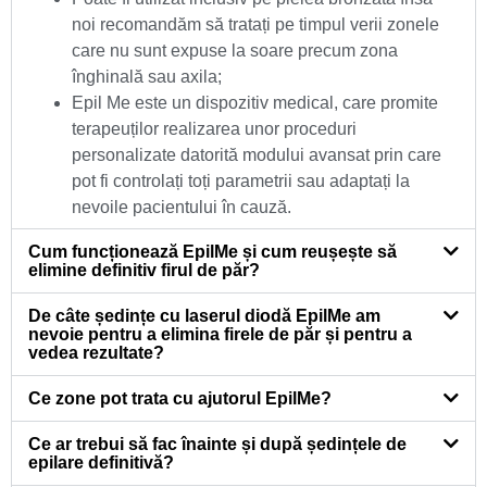
noi recomandăm să tratați pe timpul verii zonele
care nu sunt expuse la soare precum zona
înghinală sau axila;
Epil Me este un dispozitiv medical, care promite
terapeuților realizarea unor proceduri
personalizate datorită modului avansat prin care
pot fi controlați toți parametrii sau adaptați la
nevoile pacientului în cauză.
Cum funcționează EpilMe și cum reușește să
elimine definitiv firul de păr?
De câte ședințe cu laserul diodă EpilMe am
nevoie pentru a elimina firele de păr și pentru a
vedea rezultate?
Ce zone pot trata cu ajutorul EpilMe?
Ce ar trebui să fac înainte și după ședințele de
epilare definitivă?