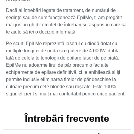
Dacă ai întrebări legate de tratament, de numărul de
ședințe sau de cum funcționează EpilMe, ți-am pregătit
mai jos un ghid complet de întrebări și răspunsuri care să
te ajute să iei o decizie informată.
Pe scurt, Epil Me reprezintă laserul cu diodă dotat cu
multiple lungimi de undă și o putere de 4.000W, dublă
față de celelalte tenologii de epilare laser de pe piață.
EpilMe nu adoarme firul de păr precum o fac alte
echipamente de epilare definitivă, ci le anihilează și îți
permite inclusiv eliminarea firelor de păr deschise la
culoare precum cele blonde sau roșcate. Este 100%
sigur, eficient și mult mai confortabil pentru orice pacient.
Întrebări frecvente