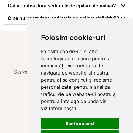
Cât ar putea dura ședințele de epilare definitivă?
Cine nu poate face ședințele de epilare definitivă?
Folosim cookie-uri
Părerile clientelor noastre
Folosim cookie-uri și alte
tehnologii de urmărire pentru a
îmbunătăți experiența ta de
de nota 10 și o echipă extraordinară!
O locați
navigare pe website-ul nostru,
Vă recomand din suflet!
primitoare,ia
pentru afișa conținut și reclame
personalizate, pentru a analiza
rezultatele su
traficul de pe website-ul nostru și
Carla M.
de la prima ș
pentru a înțelege de unde vin
vizitatorii noștri.
Sunt de acord