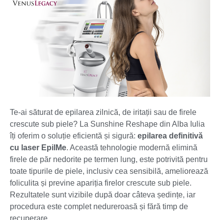
Te-ai săturat de epilarea zilnică, de iritații sau de firele
crescute sub piele? La Sunshine Reshape din Alba Iulia
îți oferim o soluție eficientă și sigură:
epilarea definitivă
cu laser EpilMe
. Această tehnologie modernă elimină
firele de păr nedorite pe termen lung, este potrivită pentru
toate tipurile de piele, inclusiv cea sensibilă, ameliorează
foliculita și previne apariția firelor crescute sub piele.
Rezultatele sunt vizibile după doar câteva ședințe, iar
procedura este complet nedureroasă și fără timp de
recuperare.